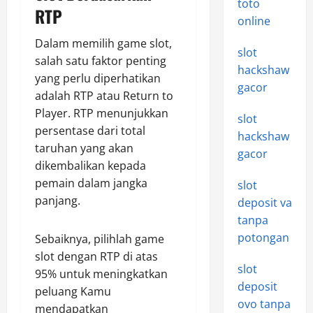
toto
RTP
online
Dalam memilih game slot,
slot
salah satu faktor penting
hackshaw
yang perlu diperhatikan
gacor
adalah RTP atau Return to
Player. RTP menunjukkan
slot
persentase dari total
hackshaw
taruhan yang akan
gacor
dikembalikan kepada
pemain dalam jangka
slot
panjang.
deposit va
tanpa
potongan
Sebaiknya, pilihlah game
slot dengan RTP di atas
slot
95% untuk meningkatkan
deposit
peluang Kamu
ovo tanpa
mendapatkan