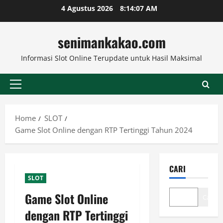
Skip
4 Agustus 2026
8:14:07 AM
to
content
senimankakao.com
Informasi Slot Online Terupdate untuk Hasil Maksimal
Primary
Menu
Home
SLOT
Game Slot Online dengan RTP Tertinggi Tahun 2024
CARI
SLOT
Game Slot Online
Cari
dengan RTP Tertinggi