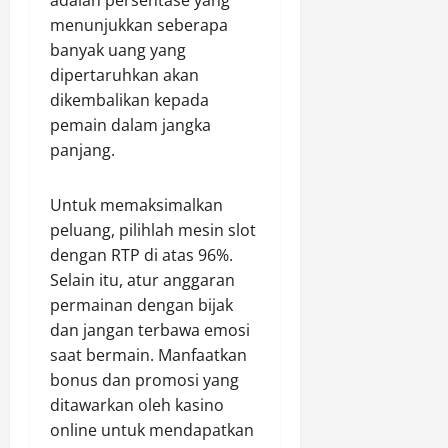
menunjukkan seberapa
banyak uang yang
dipertaruhkan akan
dikembalikan kepada
pemain dalam jangka
panjang.
Untuk memaksimalkan
peluang, pilihlah mesin slot
dengan RTP di atas 96%.
Selain itu, atur anggaran
permainan dengan bijak
dan jangan terbawa emosi
saat bermain. Manfaatkan
bonus dan promosi yang
ditawarkan oleh kasino
online untuk mendapatkan