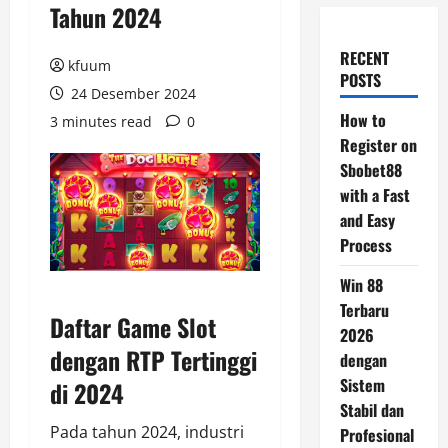
Tahun 2024
RECENT
kfuum
POSTS
24 Desember 2024
How to
3 minutes read
0
Register on
Sbobet88
with a Fast
and Easy
Process
Win 88
Terbaru
Daftar Game Slot
2026
dengan RTP Tertinggi
dengan
Sistem
di 2024
Stabil dan
Pada tahun 2024, industri
Profesional