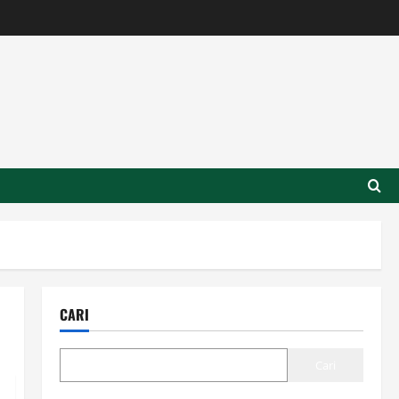
CARI
Cari