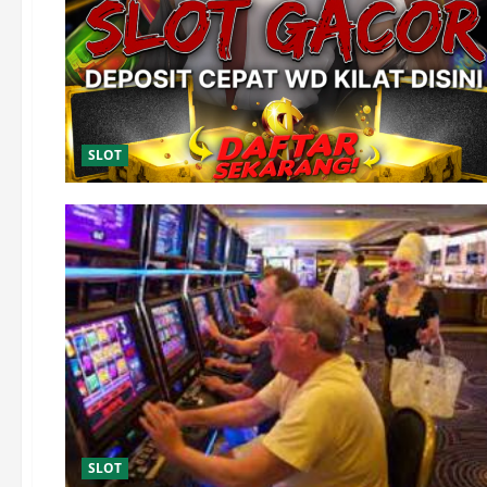
SLOT
SLOT