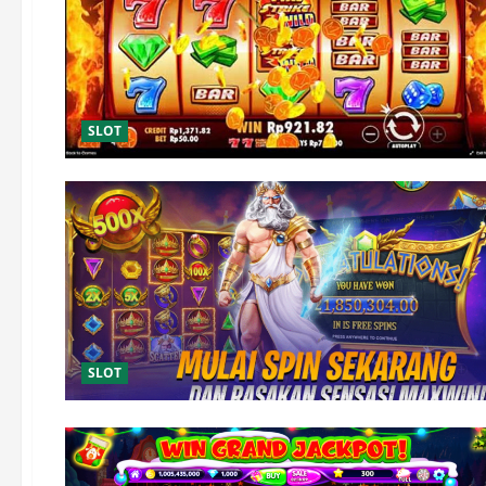
SLOT
SLOT