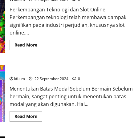
di
Kasino
Perkembangan Teknologi dan Slot Online
Darat
Perkembangan teknologi telah membawa dampak
signifikan pada industri perjudian, khususnya slot
online....
Read
Read More
more
about
Mengapa
Slot
Online
Tips Mengelola Modal Saat Bermain Slot Online
Semakin
Populer?
kfuum
22 September 2024
0
Menentukan Batas Modal Sebelum Bermain Sebelum
bermain, sangat penting untuk menentukan batas
modal yang akan digunakan. Hal...
Read
Read More
more
about
Tips
Mengelola
Modal