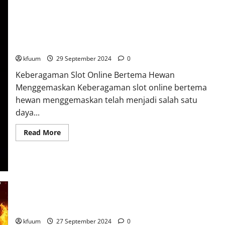
Slot Online Bertema Hewan yang Menggemaskan dan
Menguntungkan
kfuum
29 September 2024
0
Keberagaman Slot Online Bertema Hewan
Menggemaskan Keberagaman slot online bertema
hewan menggemaskan telah menjadi salah satu
daya...
Read
Read More
more
about
Slot
Online
Bertema
Hewan
yang
Menggemaskan
dan
Slot Online dengan Tema Klasik yang Tetap Populer Hingga
Menguntungkan
Kini
kfuum
27 September 2024
0