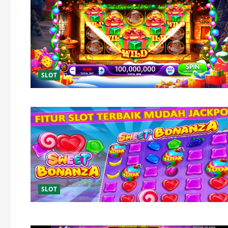
SLOT
SLOT