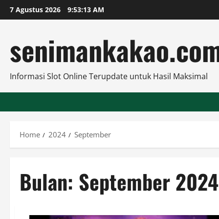
Skip
7 Agustus 2026
9:53:14 AM
to
content
senimankakao.co
Informasi Slot Online Terupdate untuk Hasil Maksimal
Home
2024
September
Bulan:
September 2024