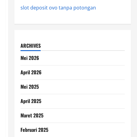
slot deposit ovo tanpa potongan
ARCHIVES
Mei 2026
April 2026
Mei 2025
April 2025
Maret 2025
Februari 2025