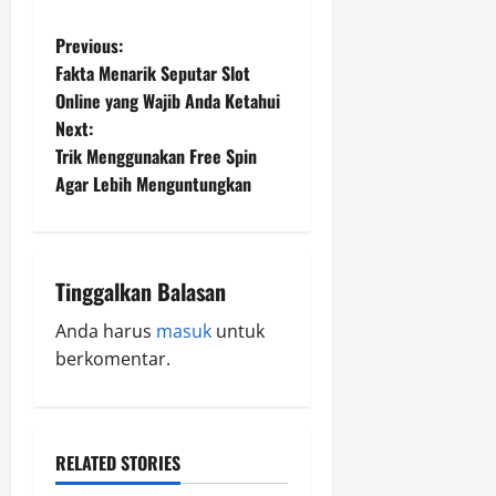
P
Previous:
Fakta Menarik Seputar Slot
o
Online yang Wajib Anda Ketahui
Next:
s
Trik Menggunakan Free Spin
t
Agar Lebih Menguntungkan
n
a
Tinggalkan Balasan
v
Anda harus
masuk
untuk
berkomentar.
i
g
a
RELATED STORIES
SLOT