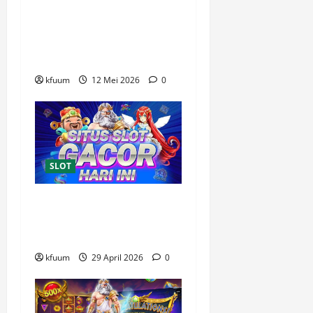
t
How to Register on
i
Sbobet88 with a Fast and
Easy Process
o
kfuum
12 Mei 2026
0
n
SLOT
Win 88 Terbaru 2026
dengan Sistem Stabil dan
Profesional
kfuum
29 April 2026
0