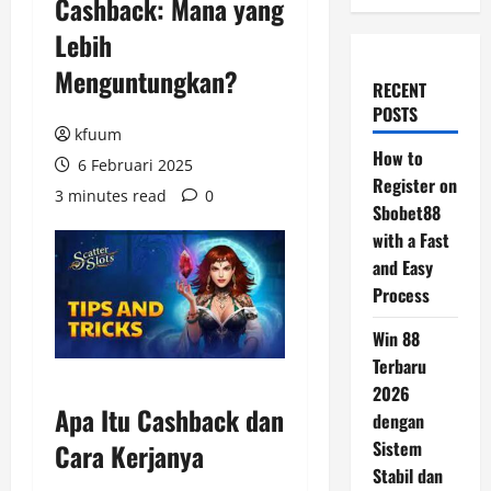
Cashback: Mana yang
Lebih
Menguntungkan?
RECENT
POSTS
kfuum
How to
6 Februari 2025
Register on
3 minutes read
0
Sbobet88
with a Fast
and Easy
Process
Win 88
Terbaru
2026
Apa Itu Cashback dan
dengan
Sistem
Cara Kerjanya
Stabil dan