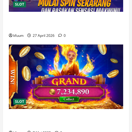
SLOT
Slot 88 Terbaru 2026 dengan Sistem Stabil dan
Profesional
kfuum
27 April 2026
0
SLOT
Apa Rasanya Bermain Slot Online dengan Jackpot
Progresif?