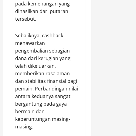
pada kemenangan yang
dihasilkan dari putaran
tersebut.
Sebaliknya, cashback
menawarkan
pengembalian sebagian
dana dari kerugian yang
telah dikeluarkan,
memberikan rasa aman
dan stabilitas finansial bagi
pemain. Perbandingan nilai
antara keduanya sangat
bergantung pada gaya
bermain dan
keberuntungan masing-
masing.