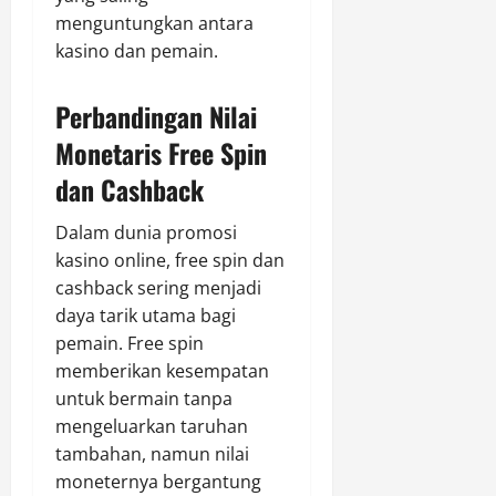
menguntungkan antara
kasino dan pemain.
Perbandingan Nilai
Monetaris Free Spin
dan Cashback
Dalam dunia promosi
kasino online, free spin dan
cashback sering menjadi
daya tarik utama bagi
pemain. Free spin
memberikan kesempatan
untuk bermain tanpa
mengeluarkan taruhan
tambahan, namun nilai
moneternya bergantung