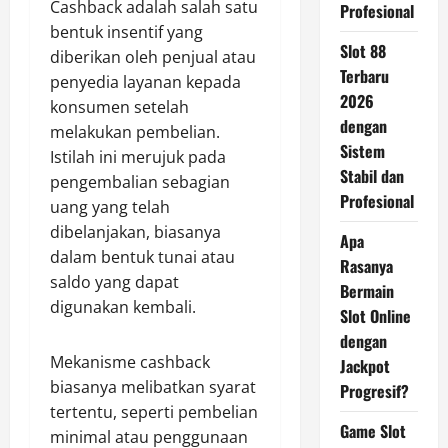
Cashback adalah salah satu
Profesional
bentuk insentif yang
Slot 88
diberikan oleh penjual atau
Terbaru
penyedia layanan kepada
2026
konsumen setelah
dengan
melakukan pembelian.
Sistem
Istilah ini merujuk pada
Stabil dan
pengembalian sebagian
Profesional
uang yang telah
dibelanjakan, biasanya
Apa
dalam bentuk tunai atau
Rasanya
saldo yang dapat
Bermain
digunakan kembali.
Slot Online
dengan
Mekanisme cashback
Jackpot
biasanya melibatkan syarat
Progresif?
tertentu, seperti pembelian
Game Slot
minimal atau penggunaan